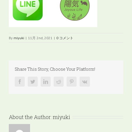
By
miyuki
|
11月 2nd, 2021
|
0 コメント
Share This Story, Choose Your Platform!
facebook
twitter
linkedin
reddit
pinterest
vk
About the Author:
miyuki