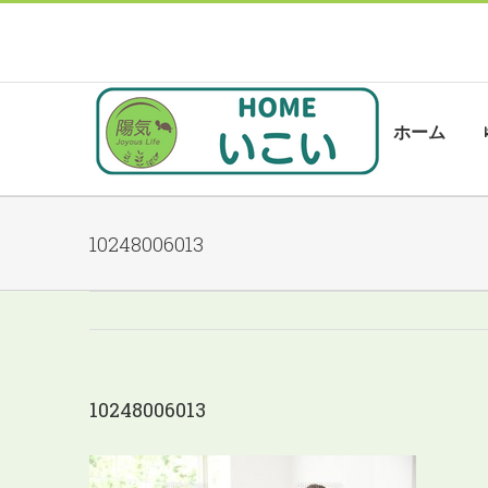
Skip
to
content
検
索
ホーム
…
10248006013
10248006013