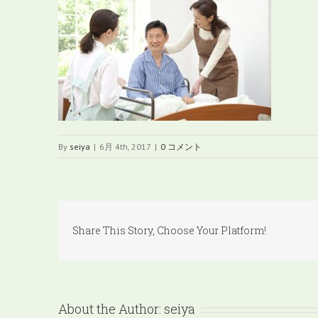
By
seiya
|
6月 4th, 2017
|
0 コメント
Share This Story, Choose Your Platform!
About the Author:
seiya