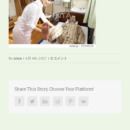
By
seiya
|
6月 4th, 2017
|
0 コメント
Share This Story, Choose Your Platform!
facebook
twitter
linkedin
reddit
pinterest
vk