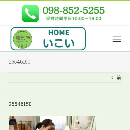
Skip
to
content
25546150
前
25546150