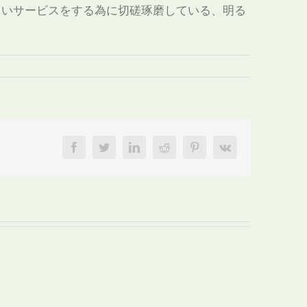
よいサービスをする為に切磋琢磨している、明る
facebook
twitter
linkedin
reddit
pinterest
vk