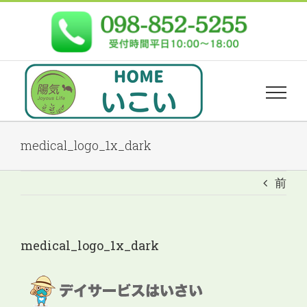
Skip
to
content
medical_logo_1x_dark
前
medical_logo_1x_dark