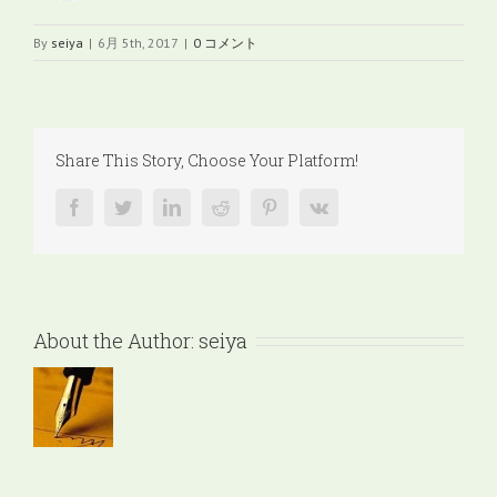
By
seiya
|
6月 5th, 2017
|
0 コメント
Share This Story, Choose Your Platform!
facebook
twitter
linkedin
reddit
pinterest
vk
About the Author:
seiya