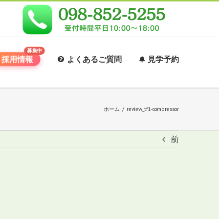
採用情報
よくあるご質問
見学予約
ホーム
/
review_tf1-compressor
前