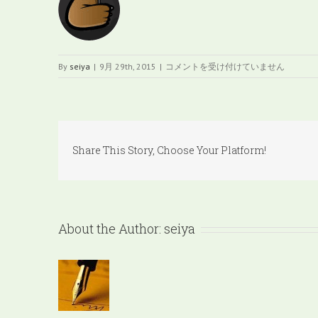
review_tf1-
By
seiya
|
9月 29th, 2015
|
コメントを受け付けていません
compressor
は
Share This Story, Choose Your Platform!
About the Author:
seiya