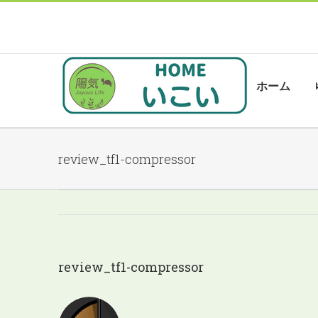
Skip
to
content
検
索
ホーム
…
review_tf1-compressor
review_tf1-compressor