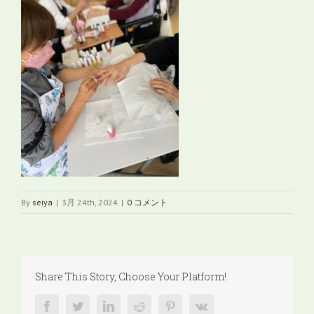
By
seiya
|
3月 24th, 2024
|
0 コメント
Share This Story, Choose Your Platform!
facebook
twitter
linkedin
reddit
pinterest
vk