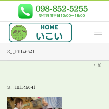
Skip
to
content
S__101146641
前
S__101146641