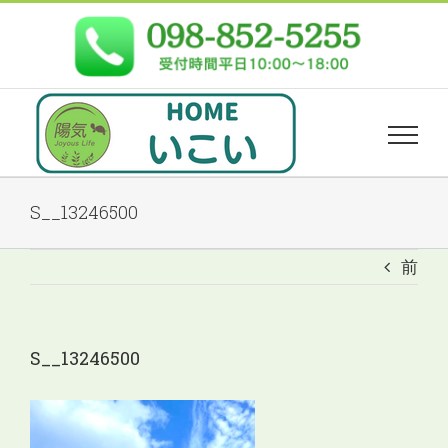
Skip
to
content
S__13246500
前
S__13246500