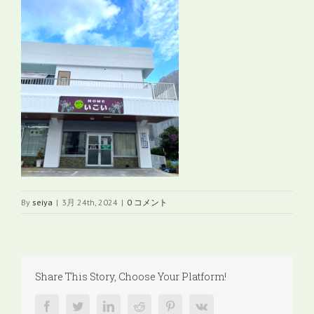
By
seiya
|
3月 24th, 2024
|
0 コメント
Share This Story, Choose Your Platform!
facebook
twitter
linkedin
reddit
pinterest
vk